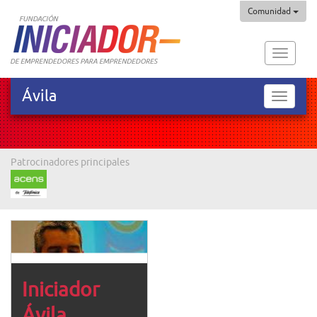
Comunidad
Fundaci
Iniciado
Ávila
Ávila
Patrocinadores principales
Iniciador
Ávila