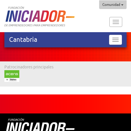
Comunidad
Fundaci
Iniciado
Cantabria
Cantabr
Patrocinadores principales