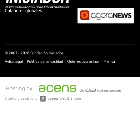
Colabores globales
© 2007 - 2026 Fundación Iniciador
Aviso legal
Política de privacidad
Quieres patrocinar
Prensa
Diseño y desarrollo:
Ladeus Web Branding