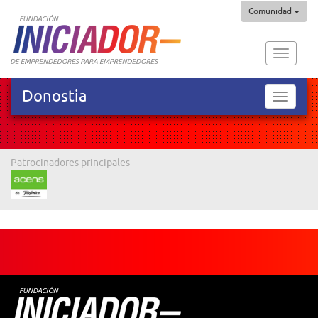
Comunidad
Fundaci
Iniciado
Donostia
Donosti
Patrocinadores principales