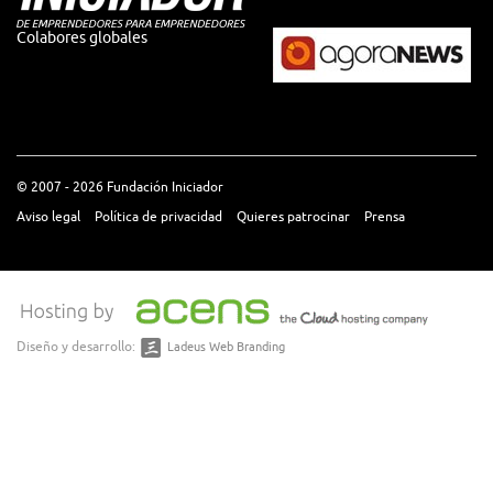
Colabores globales
© 2007 - 2026 Fundación Iniciador
Aviso legal
Política de privacidad
Quieres patrocinar
Prensa
Diseño y desarrollo:
Ladeus Web Branding