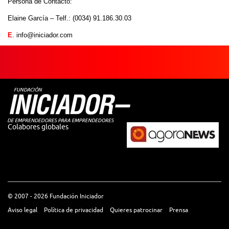
Persona de Contacto:
Elaine García – Telf.: (0034) 91.186.30.03
E
. info@iniciador.com
Colabores globales
© 2007 - 2026 Fundación Iniciador
Aviso legal
Política de privacidad
Quieres patrocinar
Prensa