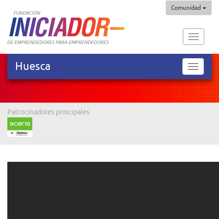
Comunidad
Fundaci
Iniciado
Huesca
Huesca
Patrocinadores principales