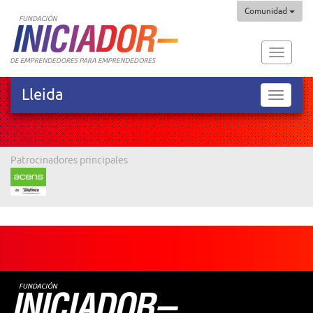
Comunidad
Fundaci
Iniciado
Lleida
Lleida
Patrocinadores principales